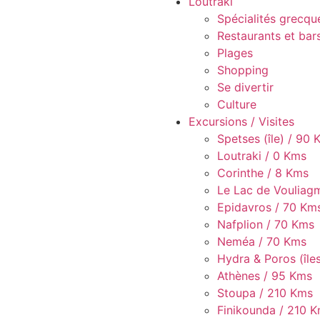
Loutraki
Spécialités grecqu
Restaurants et bar
Plages
Shopping
Se divertir
Culture
Excursions / Visites
Spetses (île) / 90
Loutraki / 0 Kms
Corinthe / 8 Kms
Le Lac de Vouliag
Epidavros / 70 Km
Vue sur les montagnes et le p
Nafplion / 70 Kms
Loutraki
Neméa / 70 Kms
Hydra & Poros (île
Athènes / 95 Kms
Stoupa / 210 Kms
Finikounda / 210 