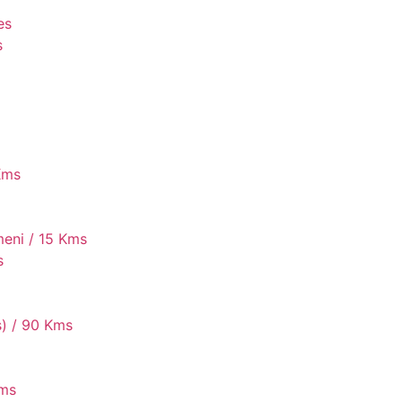
es
s
 Kms
meni / 15 Kms
s
etit port
s) / 90 Kms
Kms