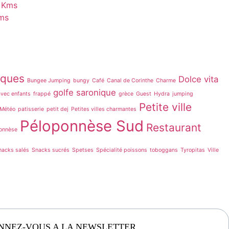
 Kms
Kms
iques
Dolce vita
Bungee Jumping
bungy
Café
Canal de Corinthe
Charme
golfe saronique
avec enfants
frappé
grèce
Guest
Hydra
jumping
Petite ville
Météo
patisserie
petit dej
Petites villes charmantes
Péloponnèse Sud
Restaurant
onnèse
nacks salés
Snacks sucrés
Spetses
Spécialité poissons
toboggans
Tyropitas
Ville
NNEZ-VOUS A LA NEWSLETTER