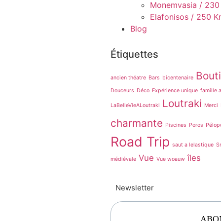
Monemvasia / 230
Elafonisos / 250 
Blog
Étiquettes
Bout
ancien théatre
Bars
bicentenaire
Douceurs
Déco
Expérience unique
famille 
Loutraki
LaBelleVieALoutraki
Merci
charmante
Piscines
Poros
Pélop
Road Trip
saut a lelastique
S
Vue
îles
médiévale
Vue woauw
Newsletter
ABO