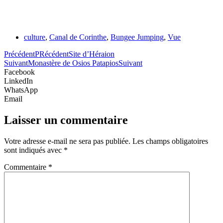
culture
,
Canal de Corinthe
,
Bungee Jumping
,
Vue
Précédent
PRécédent
Site d’Héraion
Suivant
Monastère de Osios Patapios
Suivant
Facebook
LinkedIn
WhatsApp
Email
Laisser un commentaire
Votre adresse e-mail ne sera pas publiée.
Les champs obligatoires
sont indiqués avec
*
Commentaire
*