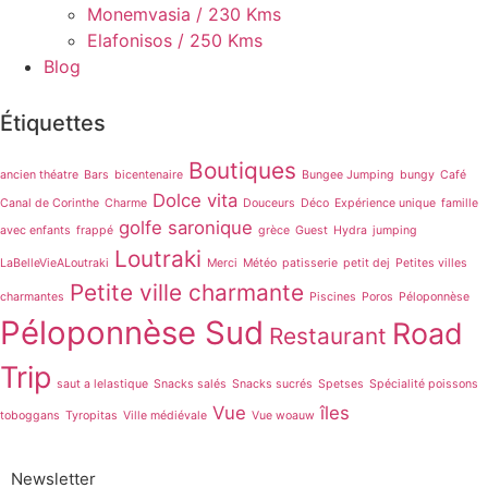
Monemvasia / 230 Kms
Elafonisos / 250 Kms
Blog
Étiquettes
Boutiques
ancien théatre
Bars
bicentenaire
Bungee Jumping
bungy
Café
Dolce vita
Canal de Corinthe
Charme
Douceurs
Déco
Expérience unique
famille
golfe saronique
avec enfants
frappé
grèce
Guest
Hydra
jumping
Loutraki
LaBelleVieALoutraki
Merci
Météo
patisserie
petit dej
Petites villes
Petite ville charmante
charmantes
Piscines
Poros
Péloponnèse
Péloponnèse Sud
Road
Restaurant
Trip
saut a lelastique
Snacks salés
Snacks sucrés
Spetses
Spécialité poissons
Vue
îles
toboggans
Tyropitas
Ville médiévale
Vue woauw
Newsletter