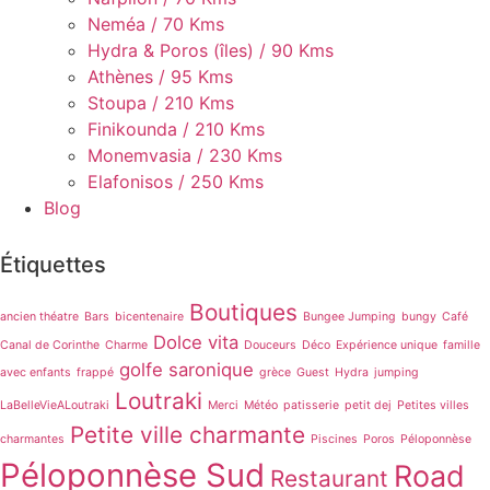
Neméa / 70 Kms
Hydra & Poros (îles) / 90 Kms
Athènes / 95 Kms
Stoupa / 210 Kms
Finikounda / 210 Kms
Monemvasia / 230 Kms
Elafonisos / 250 Kms
Blog
Étiquettes
Boutiques
ancien théatre
Bars
bicentenaire
Bungee Jumping
bungy
Café
Dolce vita
Canal de Corinthe
Charme
Douceurs
Déco
Expérience unique
famille
golfe saronique
avec enfants
frappé
grèce
Guest
Hydra
jumping
Loutraki
LaBelleVieALoutraki
Merci
Météo
patisserie
petit dej
Petites villes
Petite ville charmante
charmantes
Piscines
Poros
Péloponnèse
Péloponnèse Sud
Road
Restaurant