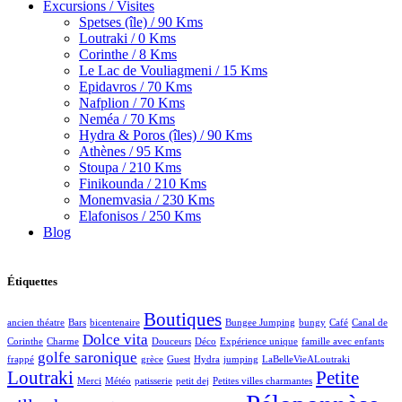
Excursions / Visites
Spetses (île) / 90 Kms
Loutraki / 0 Kms
Corinthe / 8 Kms
Le Lac de Vouliagmeni / 15 Kms
Epidavros / 70 Kms
Nafplion / 70 Kms
Neméa / 70 Kms
Hydra & Poros (îles) / 90 Kms
Athènes / 95 Kms
Stoupa / 210 Kms
Finikounda / 210 Kms
Monemvasia / 230 Kms
Elafonisos / 250 Kms
Blog
Étiquettes
Boutiques
ancien théatre
Bars
bicentenaire
Bungee Jumping
bungy
Café
Canal de
Dolce vita
Corinthe
Charme
Douceurs
Déco
Expérience unique
famille avec enfants
golfe saronique
frappé
grèce
Guest
Hydra
jumping
LaBelleVieALoutraki
Loutraki
Petite
Merci
Météo
patisserie
petit dej
Petites villes charmantes