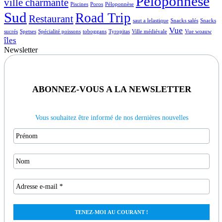
Péloponnèse
ville charmante
Piscines
Poros
Péloponnèse
Sud
Road Trip
Restaurant
saut a lelastique
Snacks salés
Snacks
Vue
sucrés
Spetses
Spécialité poissons
toboggans
Tyropitas
Ville médiévale
Vue woauw
îles
Newsletter
ABONNEZ-VOUS A LA NEWSLETTER
Vous souhaitez être informé de nos dernières nouvelles