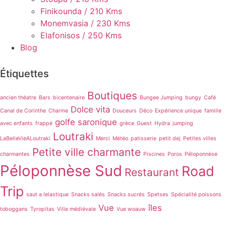
Finikounda / 210 Kms
Monemvasia / 230 Kms
Elafonisos / 250 Kms
Blog
Étiquettes
Boutiques
ancien théatre
Bars
bicentenaire
Bungee Jumping
bungy
Café
Dolce vita
Canal de Corinthe
Charme
Douceurs
Déco
Expérience unique
famille
golfe saronique
avec enfants
frappé
grèce
Guest
Hydra
jumping
Loutraki
LaBelleVieALoutraki
Merci
Météo
patisserie
petit dej
Petites villes
Petite ville charmante
charmantes
Piscines
Poros
Péloponnèse
Péloponnèse Sud
Road
Restaurant
Trip
saut a lelastique
Snacks salés
Snacks sucrés
Spetses
Spécialité poissons
Vue
îles
toboggans
Tyropitas
Ville médiévale
Vue woauw