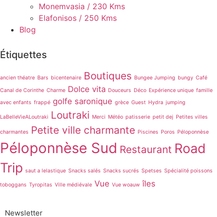
Monemvasia / 230 Kms
Elafonisos / 250 Kms
Blog
Étiquettes
Boutiques
ancien théatre
Bars
bicentenaire
Bungee Jumping
bungy
Café
Dolce vita
Canal de Corinthe
Charme
Douceurs
Déco
Expérience unique
famille
golfe saronique
avec enfants
frappé
grèce
Guest
Hydra
jumping
Loutraki
LaBelleVieALoutraki
Merci
Météo
patisserie
petit dej
Petites villes
Petite ville charmante
charmantes
Piscines
Poros
Péloponnèse
Péloponnèse Sud
Road
Restaurant
Trip
saut a lelastique
Snacks salés
Snacks sucrés
Spetses
Spécialité poissons
Vue
îles
toboggans
Tyropitas
Ville médiévale
Vue woauw
Newsletter