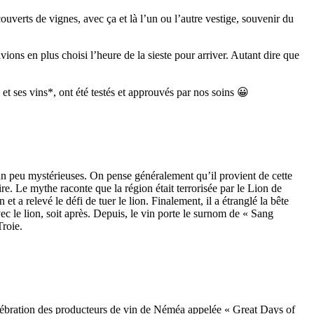
verts de vignes, avec ça et là l’un ou l’autre vestige, souvenir du
ions en plus choisi l’heure de la sieste pour arriver. Autant dire que
et ses vins*, ont été testés et approuvés par nos soins 😀
un peu mystérieuses. On pense généralement qu’il provient de cette
ire. Le mythe raconte que la région était terrorisée par le Lion de
a relevé le défi de tuer le lion. Finalement, il a étranglé la bête
vec le lion, soit après. Depuis, le vin porte le surnom de « Sang
Troie.
lébration des producteurs de vin de Néméa appelée « Great Days of