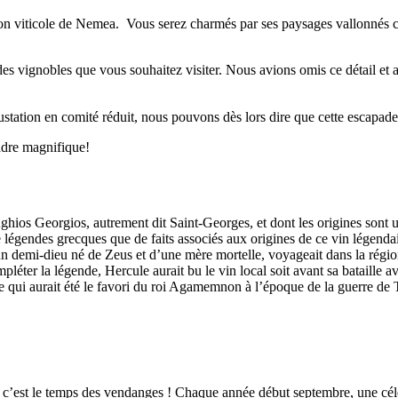
n viticole de Nemea. Vous serez charmés par ses paysages vallonnés cou
des vignobles que vous souhaitez visiter. Nous avions omis ce détail et av
tation en comité réduit, nous pouvons dès lors dire que cette escapade 
adre magnifique!
ghios Georgios, autrement dit Saint-Georges, et dont les origines sont 
t de légendes grecques que de faits associés aux origines de ce vin légenda
demi-dieu né de Zeus et d’une mère mortelle, voyageait dans la région et 
léter la légende, Hercule aurait bu le vin local soit avant sa bataille a
de qui aurait été le favori du roi Agamemnon à l’époque de la guerre de 
– c’est le temps des vendanges ! Chaque année début septembre, une cé