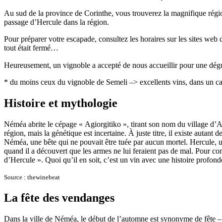
Au sud de la province de Corinthe, vous trouverez la magnifique régio
passage d’Hercule dans la région.
Pour préparer votre escapade, consultez les horaires sur les sites web 
tout était fermé…
Heureusement, un vignoble a accepté de nous accueillir pour une dégus
* du moins ceux du vignoble de Semeli –> excellents vins, dans un c
Histoire et mythologie
Néméa abrite le cépage « Agiorgitiko », tirant son nom du village d’A
région, mais la génétique est incertaine. À juste titre, il existe autan
Néméa, une bête qui ne pouvait être tuée par aucun mortel. Hercule, un 
quand il a découvert que les armes ne lui feraient pas de mal. Pour comp
d’Hercule ». Quoi qu’il en soit, c’est un vin avec une histoire profon
Source : thewinebeat
La fête des vendanges
Dans la ville de Néméa, le début de l’automne est synonyme de fête 